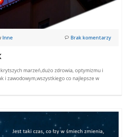
w
Inne
Brak komentarzy
K
jskrytszych marzeń,dużo zdrowia, optymizmu i
k i zawodowym,wszystkiego co najlepsze w