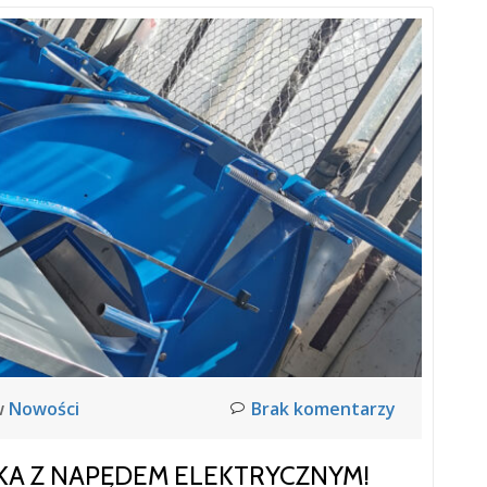
w
Nowości
Brak komentarzy
A Z NAPĘDEM ELEKTRYCZNYM!