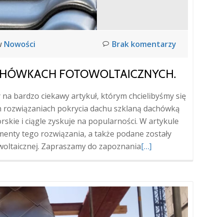
w
Nowości
Brak komentarzy
ACHÓWKACH FOTOWOLTAICZNYCH.
y na bardzo ciekawy artykuł, którym chcielibyśmy się
h rozwiązaniach pokrycia dachu szklaną dachówką
rskie i ciągle zyskuje na popularności. W artykule
menty tego rozwiązania, a także podane zostały
Więcej
oltaicznej. Zapraszamy do zapoznania
[…]
oCiekawe
informacje
o
dachówkach
fotowoltaicznych.