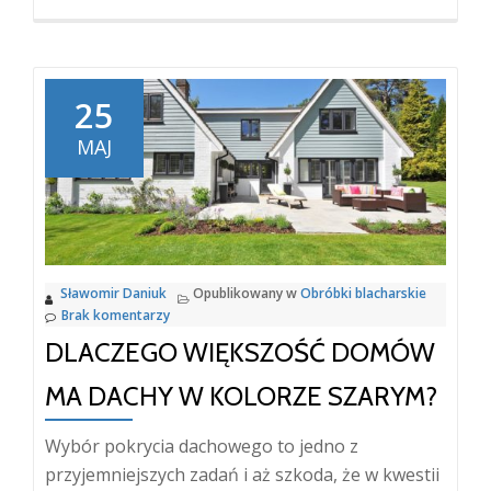
oPodsumowanie
dokonań
w
2019
25
roku.
MAJ
Sławomir Daniuk
Opublikowany w
Obróbki blacharskie
Brak komentarzy
DLACZEGO WIĘKSZOŚĆ DOMÓW
MA DACHY W KOLORZE SZARYM?
Wybór pokrycia dachowego to jedno z
przyjemniejszych zadań i aż szkoda, że w kwestii