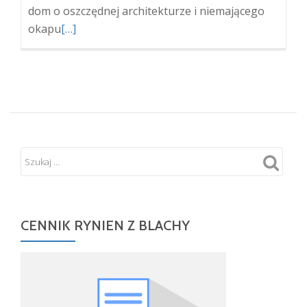
dom o oszczędnej architekturze i niemającego
Więcej
okapu
[…]
oDach
bez
okapu
i
widocznych
rynien
–
plusy
i
minusy
rozwiązania
CENNIK RYNIEN Z BLACHY