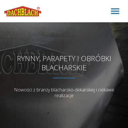
WŁ
Przejdź
do
NA
treści
RYNNY, PARAPETY I OBRÓBKI
BLACHARSKIE
Nowości z branży blacharsko-dekarskiej i ciekawe
realizacje