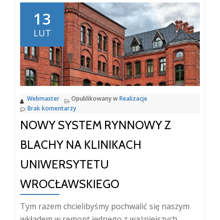
blachar
13
na
LUT
remont
komple
basen
przy
Racławi
Webmaster
Opublikowany w
Realizacje
we
Brak komentarzy
Wrocław
NOWY SYSTEM RYNNOWY Z
BLACHY NA KLINIKACH
UNIWERSYTETU
WROCŁAWSKIEGO
Tym razem chcielibyśmy pochwalić się naszym
wkładem w remont jednego z ważniejszych