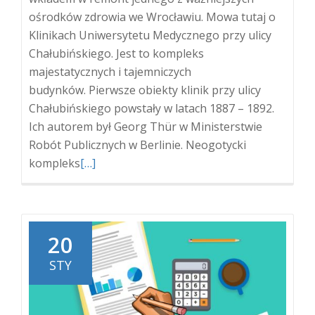
ośrodków zdrowia we Wrocławiu. Mowa tutaj o
Klinikach Uniwersytetu Medycznego przy ulicy
Chałubińskiego. Jest to kompleks
majestatycznych i tajemniczych
budynków. Pierwsze obiekty klinik przy ulicy
Chałubińskiego powstały w latach 1887 – 1892.
Ich autorem był Georg Thür w Ministerstwie
Robót Publicznych w Berlinie. Neogotycki
Więcej
kompleks
[…]
oNowy
system
rynnowy
z
20
blachy
STY
na
Klinikach
Uniwersytetu