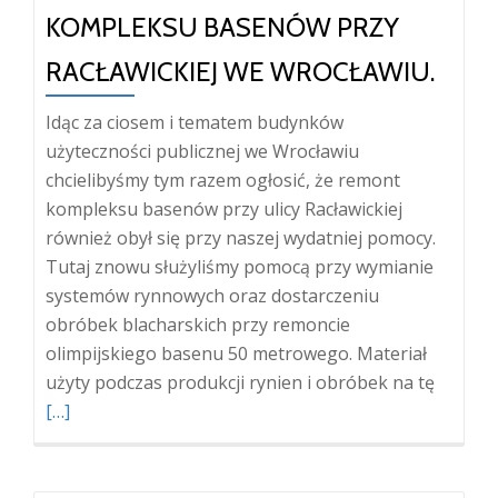
KOMPLEKSU BASENÓW PRZY
RACŁAWICKIEJ WE WROCŁAWIU.
Idąc za ciosem i tematem budynków
użyteczności publicznej we Wrocławiu
chcielibyśmy tym razem ogłosić, że remont
kompleksu basenów przy ulicy Racławickiej
również obył się przy naszej wydatniej pomocy.
Tutaj znowu służyliśmy pomocą przy wymianie
systemów rynnowych oraz dostarczeniu
obróbek blacharskich przy remoncie
olimpijskiego basenu 50 metrowego. Materiał
Więcej
użyty podczas produkcji rynien i obróbek na tę
oSyste
[…]
rynnow
i
obróbk